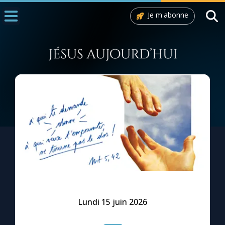
Je m'abonne
Accueil
La Messe
Aujourd'hui
Nous souten
◼︎
1000 Raisons de Croire
L'actualité de la semaine
La chaîne Youtube
La newsletter
Lundi 15 juin 2026
La vidéo de la semaine