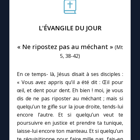
Le compte Tiktok
L'ÉVANGILE DU JOUR
Le magazine
« Ne ripostez pas au méchant »
(Mt
Le site internet
5, 38-42)
Questions-réponses
En ce temps- là, Jésus disait à ses disciples :
« Vous avez appris qu’il a été dit : Œil pour
œil, et dent pour dent. Eh bien ! moi, je vous
◼︎
Prier au quotidien
dis de ne pas riposter au méchant ; mais si
Avec Thérèse de Lisieux
quelqu’un te gifle sur la joue droite, tends-lui
encore l’autre. Et si quelqu’un veut te
L'Évangile chaque jour
poursuivre en justice et prendre ta tunique,
laisse-lui encore ton manteau. Et si quelqu’un
te réquisitionne pour faire mille pas, fais-en
Les premiers samedis du mois