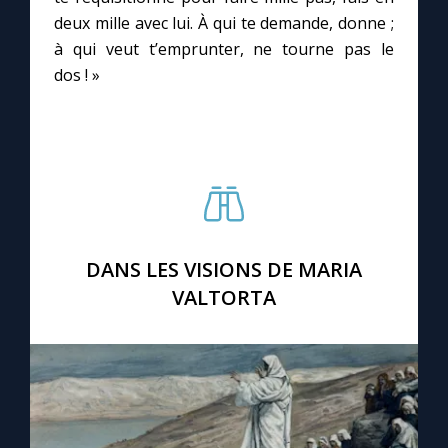
deux mille avec lui. À qui te demande, donne ;
à qui veut t’emprunter, ne tourne pas le
Marie qui défait les nœuds
dos ! »
Me consacrer à Jésus par Marie
Mes intentions de prière
Une Minute avec Marie
DANS LES VISIONS DE MARIA
Une neuvaine
VALTORTA
◼︎
À la une
1000 Raisons de Croire