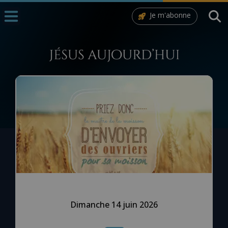
Je m'abonne
Accueil
La Messe
Aujourd'hui
Nous souten
◼︎
1000 Raisons de Croire
L'actualité de la semaine
La chaîne Youtube
La newsletter
Dimanche 14 juin 2026
La vidéo de la semaine