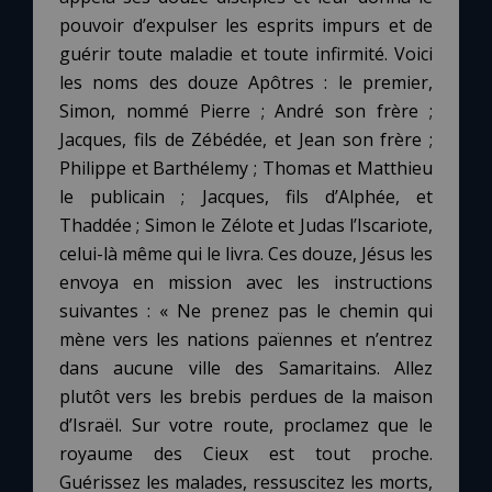
pouvoir d’expulser les esprits impurs et de
guérir toute maladie et toute infirmité. Voici
Marie qui défait les nœuds
les noms des douze Apôtres : le premier,
Simon, nommé Pierre ; André son frère ;
Me consacrer à Jésus par Marie
Jacques, fils de Zébédée, et Jean son frère ;
Philippe et Barthélemy ; Thomas et Matthieu
Mes intentions de prière
le publicain ; Jacques, fils d’Alphée, et
Thaddée ; Simon le Zélote et Judas l’Iscariote,
Une Minute avec Marie
celui-là même qui le livra. Ces douze, Jésus les
envoya en mission avec les instructions
suivantes : « Ne prenez pas le chemin qui
Une neuvaine
mène vers les nations païennes et n’entrez
dans aucune ville des Samaritains. Allez
◼︎
À la une
plutôt vers les brebis perdues de la maison
d’Israël. Sur votre route, proclamez que le
1000 Raisons de Croire
royaume des Cieux est tout proche.
Guérissez les malades, ressuscitez les morts,