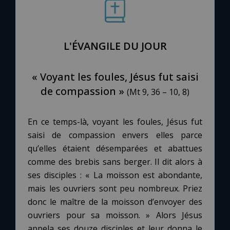
Le compte Tiktok
L'ÉVANGILE DU JOUR
Le magazine
« Voyant les foules, Jésus fut saisi
Le site internet
de compassion »
(Mt 9, 36 – 10, 8)
Questions-réponses
En ce temps-là, voyant les foules, Jésus fut
saisi de compassion envers elles parce
qu’elles étaient désemparées et abattues
◼︎
Prier au quotidien
comme des brebis sans berger. Il dit alors à
Avec Thérèse de Lisieux
ses disciples : « La moisson est abondante,
mais les ouvriers sont peu nombreux. Priez
L'Évangile chaque jour
donc le maître de la moisson d’envoyer des
ouvriers pour sa moisson. » Alors Jésus
appela ses douze disciples et leur donna le
Les premiers samedis du mois